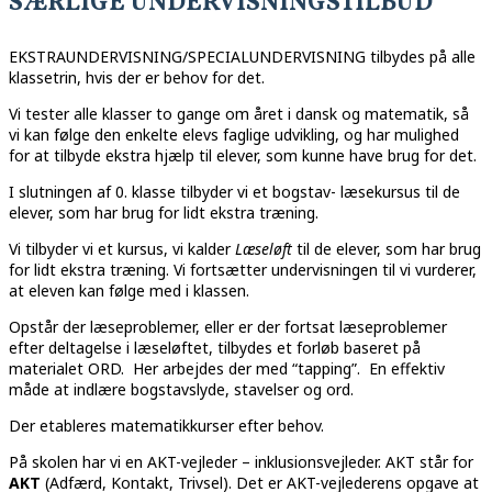
SÆRLIGE UNDERVISNINGSTILBUD
EKSTRAUNDERVISNING/SPECIALUNDERVISNING tilbydes på alle
klassetrin, hvis der er behov for det.
Vi tester alle klasser to gange om året i dansk og matematik, så
vi kan følge den enkelte elevs faglige udvikling, og har mulighed
for at tilbyde ekstra hjælp til elever, som kunne have brug for det.
I slutningen af 0. klasse tilbyder vi et bogstav- læsekursus til de
elever, som har brug for lidt ekstra træning.
Vi tilbyder vi et kursus, vi kalder
Læseløft
til de elever, som har brug
for lidt ekstra træning. Vi fortsætter undervisningen til vi vurderer,
at eleven kan følge med i klassen.
Opstår der læseproblemer, eller er der fortsat læseproblemer
efter deltagelse i læseløftet, tilbydes et forløb baseret på
materialet ORD. Her arbejdes der med “tapping”. En effektiv
måde at indlære bogstavslyde, stavelser og ord.
Der etableres matematikkurser efter behov.
På skolen har vi en AKT-vejleder – inklusionsvejleder. AKT står for
AKT
(Adfærd, Kontakt, Trivsel). Det er AKT-vejlederens opgave at