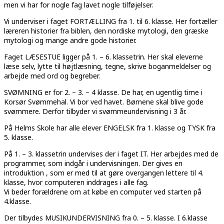
men vi har for nogle fag lavet nogle tilføjelser.
Vi underviser i faget FORTÆLLING fra 1. til 6. klasse. Her fortæller
læreren historier fra biblen, den nordiske mytologi, den græske
mytologi og mange andre gode historier.
Faget LÆSESTUE ligger på 1. – 6. klassetrin. Her skal eleverne
læse selv, lytte til højtlæsning, tegne, skrive boganmeldelser og
arbejde med ord og begreber.
SVØMNING er for 2. – 3. – 4 klasse. De har, en ugentlig time i
Korsør Svømmehal. Vi bor ved havet. Børnene skal blive gode
svømmere. Derfor tilbyder vi svømmeundervisning i 3 år.
På Helms Skole har alle elever ENGELSK fra 1. klasse og TYSK fra
5. klasse.
På 1. – 3. klassetrin undervises der i faget IT. Her arbejdes med de
programmer, som indgår i undervisningen. Der gives en
introduktion , som er med til at gøre overgangen lettere til 4.
klasse, hvor computeren inddrages i alle fag.
Vi beder forældrene om at købe en computer ved starten på
4.klasse.
Der tilbydes MUSIKUNDERVISNING fra 0. – 5. klasse. I 6.klasse