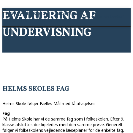
EVALUERING AF
Om
Praktisk
SFO
Skolens
Nyheder
Galleri
Kontakt
skolen
Info
Fristedet
politikker
UNDERVISNING
HELMS SKOLES FAG
Helms Skole følger Fælles Mål med få afvigelser.
Fag
På Helms Skole har vi de samme fag som i folkeskolen. Efter 9.
klasse afsluttes der ligeledes med den samme prøve. Generelt
følger vi folkeskolens vejledende læseplaner for de enkelte fag,