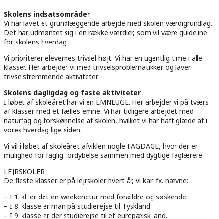
Skolens indsatsområder
Vi har lavet et grundlæggende arbejde med skolen værdigrundlag.
Det har udmøntet sig i en række værdier, som vil være guideline
for skolens hverdag.
Vi prioriterer elevernes trivsel højt. Vi har en ugentlig time i alle
klasser. Her arbejder vi med trivselsproblematikker og laver
trivselsfremmende aktiviteter.
Skolens dagligdag og faste aktiviteter
I løbet af skoleåret har vi en EMNEUGE. Her arbejder vi på tværs
af klasser med et fælles emne. Vi har tidligere arbejdet med
naturfag og forskønnelse af skolen, hvilket vi har haft glæde af i
vores hverdag lige siden.
Vi vil i løbet af skoleåret afviklen nogle FAGDAGE, hvor der er
mulighed for faglig fordybelse sammen med dygtige faglærere
LEJRSKOLER
De fleste klasser er på lejrskoler hvert år, vi kan fx. nævne:
– I 1. kl. er det en weekendtur med forældre og søskende.
– I 8. klasse er man på studierejse til Tyskland
– I 9. klasse er der studierejse til et europæisk land.