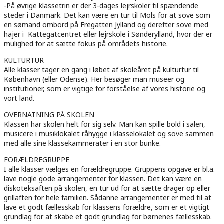
-På øvrige klassetrin er der 3-dages lejrskoler til spændende
steder i Danmark. Det kan være en tur til Mols for at sove som
en sømand ombord på Fregatten Jylland og derefter sove med
hajer i Kattegatcentret eller lejrskole i Sønderylland, hvor der er
mulighed for at sætte fokus på områdets historie.
KULTURTUR
Alle klasser tager en gang i løbet af skoleåret på kulturtur til
København (eller Odense). Her besøger man museer og
institutioner, som er vigtige for forståelse af vores historie og
vort land.
OVERNATNING PÅ SKOLEN
Klassen har skolen helt for sig selv. Man kan spille bold i salen,
musicere i musiklokalet råhygge i klasselokalet og sove sammen
med alle sine klassekammerater i en stor bunke.
FORÆLDREGRUPPE
I alle klasser vælges en forældregruppe. Gruppens opgave er bl.a.
lave nogle gode arrangementer for klassen. Det kan være en
diskoteksaften på skolen, en tur ud for at sætte drager op eller
grillaften for hele familien. Sådanne arrangementer er med til at
lave et godt fællesskab for klassens forældre, som er et vigtigt
grundlag for at skabe et godt grundlag for børnenes fællesskab.