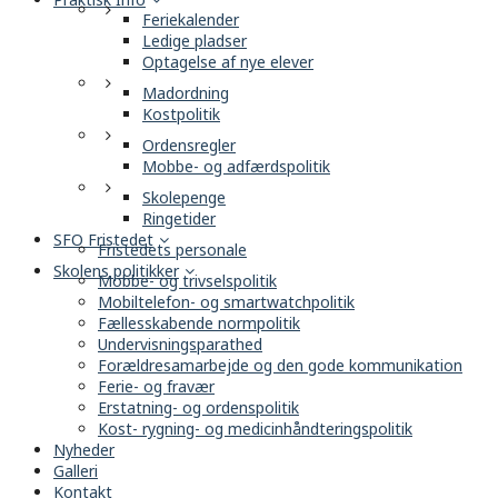
Feriekalender
Ledige pladser
Optagelse af nye elever
Madordning
Kostpolitik
Ordensregler
Mobbe- og adfærdspolitik
Skolepenge
Ringetider
SFO Fristedet
Fristedets personale
Skolens politikker
Mobbe- og trivselspolitik
Mobiltelefon- og smartwatchpolitik
Fællesskabende normpolitik
Undervisningsparathed
Forældresamarbejde og den gode kommunikation
Ferie- og fravær
Erstatning- og ordenspolitik
Kost- rygning- og medicinhåndteringspolitik
Nyheder
Galleri
Kontakt