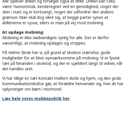
Alle oplever drilleri og forsøger også at drille. Drilleri kan f.eks.
være: humoristisk, kendetegnet ved en gensidighed, noget der
sker i nuet og er kortvarigt, noget der udfordrer den andens
grænser. Man skal dog sikre sig, at begge parter synes at
drillerierne er sjove, ellers er man på vej mod mobning.
At opdage mobning:
Mobning er ikke nødvendigvis synlig for alle. Det er derfor
væsentligt, at mobning opdages og stoppes.
På Helms Skole har vi, på grund af skolens størrelse, gode
muligheder for at blive opmærksomme på mobning. Vi er fysisk
tæt på hinanden i skoletid, og der er sjældent langt til vidner, når
der handles uret.
Vi har tillige en tæt kontakt mellem skole og hjem, og den gode
kommunikationskultur gør, at forældre henvender sig, hvis de har
oplysninger om børn i mistrivsel.
Læs hele vores mobbepolitik her