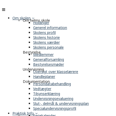
Om skolen
Om helms skole
Holdinger
Generel information
Skolens profil
Skolens historie
Skolens værdier
Skolens personale
Bestyrelse
Medlemmer
Generalforsamling
Bestyrelsesmøder
Undervisning
Oversigt over klasselærere
Handleplaner
Dokumentation
Persondatabehandling
Vedtægter
Tilsynserklæring
Undervisningsevaluering
Slut-, delmål & undervisningsplan
Specialundervisningsprofil
Praktisk Info
Feriekalender