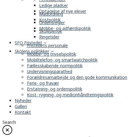
Ledige pladser
Optagelse af nye elever
Madordning
Kostpolitik
Ordensregler
Mobbe- og adfærdspolitik
Skolepenge
Ringetider
SFO Fristedet
Fristedets personale
Skolens politikker
Mobbe- og trivselspolitik
Mobiltelefon- og smartwatchpolitik
Fællesskabende normpolitik
Undervisningsparathed
Forældresamarbejde og den gode kommunikation
Ferie- og fravær
Erstatning- og ordenspolitik
Kost- rygning- og medicinhåndteringspolitik
Nyheder
Galleri
Kontakt
Search