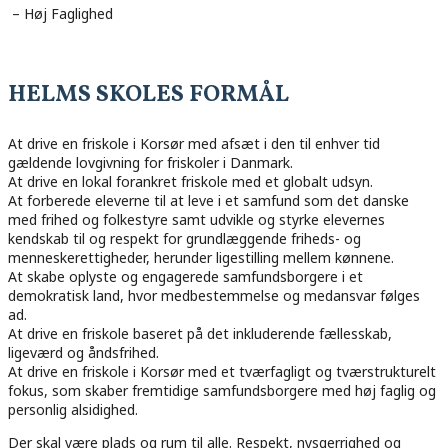
– Høj Faglighed
HELMS SKOLES FORMÅL
At drive en friskole i Korsør med afsæt i den til enhver tid
gældende lovgivning for friskoler i Danmark.
At drive en lokal forankret friskole med et globalt udsyn.
At forberede eleverne til at leve i et samfund som det danske
med frihed og folkestyre samt udvikle og styrke elevernes
kendskab til og respekt for grundlæggende friheds- og
menneskerettigheder, herunder ligestilling mellem kønnene.
At skabe oplyste og engagerede samfundsborgere i et
demokratisk land, hvor medbestemmelse og medansvar følges
ad.
At drive en friskole baseret på det inkluderende fællesskab,
ligeværd og åndsfrihed.
At drive en friskole i Korsør med et tværfagligt og tværstrukturelt
fokus, som skaber fremtidige samfundsborgere med høj faglig og
personlig alsidighed.
Der skal være plads og rum til alle. Respekt, nysgerrighed og