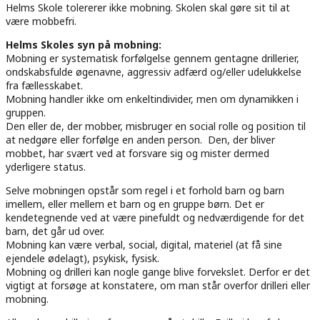
Helms Skole tolererer ikke mobning. Skolen skal gøre sit til at
være mobbefri.
Helms Skoles syn på mobning:
Mobning er systematisk forfølgelse gennem gentagne drillerier,
ondskabsfulde øgenavne, aggressiv adfærd og/eller udelukkelse
fra fællesskabet.
Mobning handler ikke om enkeltindivider, men om dynamikken i
gruppen.
Den eller de, der mobber, misbruger en social rolle og position til
at nedgøre eller forfølge en anden person. Den, der bliver
mobbet, har svært ved at forsvare sig og mister dermed
yderligere status.
Selve mobningen opstår som regel i et forhold barn og barn
imellem, eller mellem et barn og en gruppe børn. Det er
kendetegnende ved at være pinefuldt og nedværdigende for det
barn, det går ud over.
Mobning kan være verbal, social, digital, materiel (at få sine
ejendele ødelagt), psykisk, fysisk.
Mobning og drilleri kan nogle gange blive forvekslet. Derfor er det
vigtigt at forsøge at konstatere, om man står overfor drilleri eller
mobning.