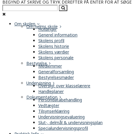
BEGYND AT SKRIVE OG TRYK DEREFTER PÅ ENTER FOR AT SØGE
Om skolen
Om helms skole
Holdinger
Generel information
Skolens profil
Skolens historie
Skolens værdier
Skolens personale
Bestyrelse
Medlemmer
Generalforsamling
Bestyrelsesmøder
Undervisning
Oversigt over klasselærere
Handleplaner
Dokumentation
Persondatabehandling
Vedtægter
Tilsynserklæring
Undervisningsevaluering
Slut-, delmål & undervisningsplan
Specialundervisningsprofil
Praktisk Info