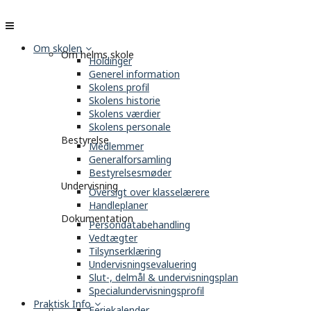
Om skolen
Om helms skole
Holdinger
Generel information
Skolens profil
Skolens historie
Skolens værdier
Skolens personale
Bestyrelse
Medlemmer
Generalforsamling
Bestyrelsesmøder
Undervisning
Oversigt over klasselærere
Handleplaner
Dokumentation
Persondatabehandling
Vedtægter
Tilsynserklæring
Undervisningsevaluering
Slut-, delmål & undervisningsplan
Specialundervisningsprofil
Praktisk Info
Feriekalender