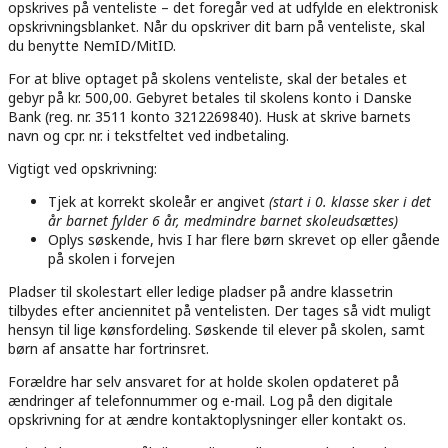
opskrives på venteliste – det foregår ved at udfylde en elektronisk
opskrivningsblanket. Når du opskriver dit barn på venteliste, skal
du benytte NemID/MitID.
For at blive optaget på skolens venteliste, skal der betales et
gebyr på kr. 500,00. Gebyret betales til skolens konto i Danske
Bank (reg. nr. 3511 konto 3212269840). Husk at skrive barnets
navn og cpr. nr. i tekstfeltet ved indbetaling.
Vigtigt ved opskrivning:
Tjek at korrekt skoleår er angivet
(start i 0. klasse sker i det
år barnet fylder 6 år, medmindre barnet skoleudsættes)
Oplys søskende, hvis I har flere børn skrevet op eller gående
på skolen i forvejen
Pladser til skolestart eller ledige pladser på andre klassetrin
tilbydes efter anciennitet på ventelisten. Der tages så vidt muligt
hensyn til lige kønsfordeling. Søskende til elever på skolen, samt
børn af ansatte har fortrinsret.
Forældre har selv ansvaret for at holde skolen opdateret på
ændringer af telefonnummer og e-mail. Log på den digitale
opskrivning for at ændre kontaktoplysninger eller kontakt os.