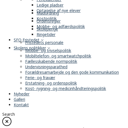
Ledige pladser
Optagelse af nye elever
Madordning
Kostpolitik
Ordensregler
Mobbe- og adfærdspolitik
Skolepenge
Ringetider
SFO Fristedet
Fristedets personale
Skolens politikker
Mobbe- og trivselspolitik
Mobiltelefon- og smartwatchpolitik
Fællesskabende normpolitik
Undervisningsparathed
Forældresamarbejde og den gode kommunikation
Ferie- og fravær
Erstatning- og ordenspolitik
Kost- rygning- og medicinhåndteringspolitik
Nyheder
Galleri
Kontakt
Search