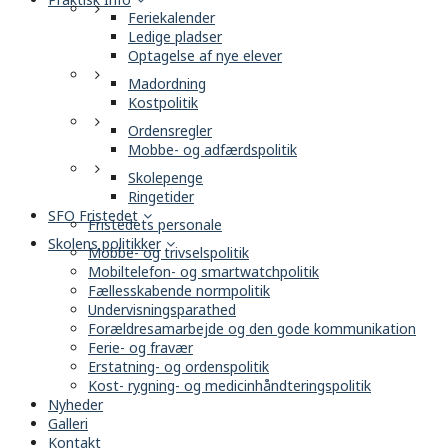
Feriekalender
Ledige pladser
Optagelse af nye elever
Madordning
Kostpolitik
Ordensregler
Mobbe- og adfærdspolitik
Skolepenge
Ringetider
SFO Fristedet
Fristedets personale
Skolens politikker
Mobbe- og trivselspolitik
Mobiltelefon- og smartwatchpolitik
Fællesskabende normpolitik
Undervisningsparathed
Forældresamarbejde og den gode kommunikation
Ferie- og fravær
Erstatning- og ordenspolitik
Kost- rygning- og medicinhåndteringspolitik
Nyheder
Galleri
Kontakt