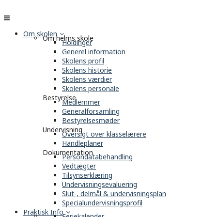
Om skolen
Om helms skole
Holdinger
Generel information
Skolens profil
Skolens historie
Skolens værdier
Skolens personale
Bestyrelse
Medlemmer
Generalforsamling
Bestyrelsesmøder
Undervisning
Oversigt over klasselærere
Handleplaner
Dokumentation
Persondatabehandling
Vedtægter
Tilsynserklæring
Undervisningsevaluering
Slut-, delmål & undervisningsplan
Specialundervisningsprofil
Praktisk Info
Feriekalender