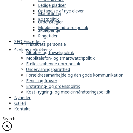
Ledige pladser
Optagelse af nye elever
Madordning
Kostpolitik
Ordensregler
Mobbe- og adfærdspolitik
Skolepenge
Ringetider
SFO Fristedet
Fristedets personale
Skolens politikker
Mobbe- og trivselspolitik
Mobiltelefon- og smartwatchpolitik
Fællesskabende normpolitik
Undervisningsparathed
Forældresamarbejde og den gode kommunikation
Ferie- og fravær
Erstatning- og ordenspolitik
Kost- rygning- og medicinhåndteringspolitik
Nyheder
Galleri
Kontakt
Search