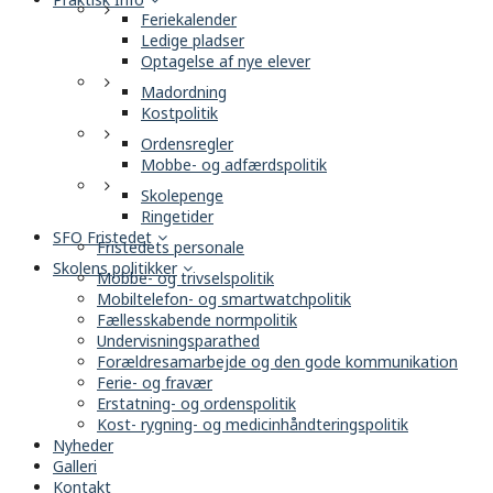
Feriekalender
Ledige pladser
Optagelse af nye elever
Madordning
Kostpolitik
Ordensregler
Mobbe- og adfærdspolitik
Skolepenge
Ringetider
SFO Fristedet
Fristedets personale
Skolens politikker
Mobbe- og trivselspolitik
Mobiltelefon- og smartwatchpolitik
Fællesskabende normpolitik
Undervisningsparathed
Forældresamarbejde og den gode kommunikation
Ferie- og fravær
Erstatning- og ordenspolitik
Kost- rygning- og medicinhåndteringspolitik
Nyheder
Galleri
Kontakt