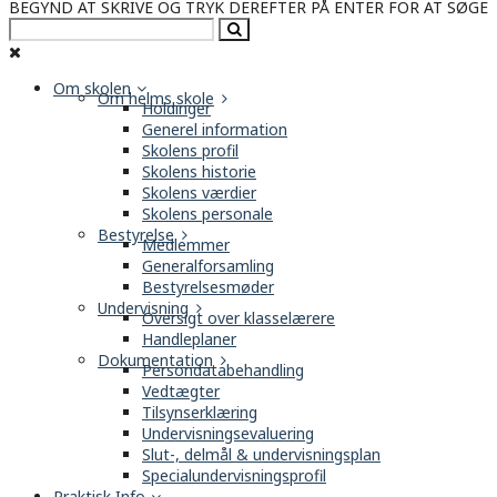
BEGYND AT SKRIVE OG TRYK DEREFTER PÅ ENTER FOR AT SØGE
Om skolen
Om helms skole
Holdinger
Generel information
Skolens profil
Skolens historie
Skolens værdier
Skolens personale
Bestyrelse
Medlemmer
Generalforsamling
Bestyrelsesmøder
Undervisning
Oversigt over klasselærere
Handleplaner
Dokumentation
Persondatabehandling
Vedtægter
Tilsynserklæring
Undervisningsevaluering
Slut-, delmål & undervisningsplan
Specialundervisningsprofil
Praktisk Info