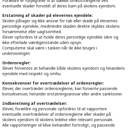
Forældre er forpligtede til at dække omkostningerne ved
eventuelle skader forvoldt af deres barn på skolens ejendom.
Erstatning af skader på elevernes ejendele:
Skolen påtager sig ikke ansvar for tab eller skade på elevernes
personlige ejendele, medmindre skaden direkte skyldes skolens
forsømmelse eller uagtsomhed.
Elever opfordres til at holde deres personlige ejendele sikre og
ikke efterlade værdigenstande uden opsyn.
Computerne skal være i tasken når de ikke bruges i
undervisningen
Ordensregler:
Elever forventes at behandle både skolens ejendom og hinandens
ejendele med respekt og omhu.
Konsekvenser for overtrædelser af ordensregler:
Elever, der overtræder ordensreglerne, kan forvente passende
konsekvenser, herunder erstatningsansvar eller andre sanktioner.
Indberetning af overtrædelser:
Elever, forældre og personale opfordres til at rapportere
eventuelle overtrædelser af ordensreglerne eller skader på
skolens ejendom til skolens ledelse eller relevant personale.
Alle rapporteringer vil blive behandlet fortroligt, og passende